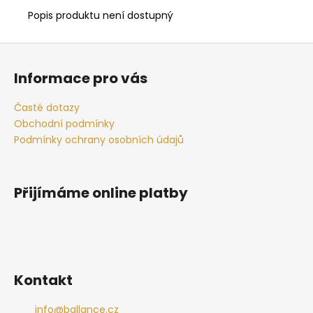
č
u
Popis produktu není dostupný
j
e
Z
m
á
Informace pro vás
e
p
a
Časté dotazy
STAFFBULL
t
Obchodní podmínky
425
í
Podmínky ochrany osobních údajů
Kč
Přijímáme online platby
Kontakt
info
@
ballance.cz