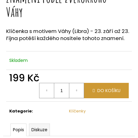
a
Váhy
j
í
t
Klíčenka s motivem
Váhy (Libra) - 23. září až 23.
října
potěší každého nositele tohoto znamení.
?
Skladem
HLEDAT
199 Kč
Měrná
DO KOŠÍKU
cena:
D
o
p
Kategorie
:
Klíčenky
o
r
Popis
Diskuze
u