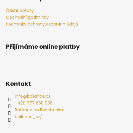
p
a
Časté dotazy
t
Obchodní podmínky
í
Podmínky ochrany osobních údajů
Přijímáme online platby
Kontakt
info
@
ballance.cz
+420 777 658 036
Ballance na Facebooku
ballance_cz/