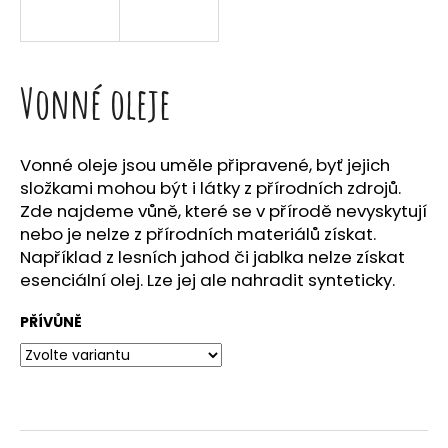
a
j
í
Vonné oleje
t
?
Vonné oleje jsou uměle připravené, byť jejich
složkami mohou být i látky z přírodních zdrojů.
Zde najdeme vůně, které se v přírodě nevyskytují
HLEDAT
nebo je nelze z přírodních materiálů získat.
Například z lesních jahod či jablka nelze získat
esenciální olej. Lze jej ale nahradit synteticky.
D
PŘÍVŮNĚ
o
p
o
r
u