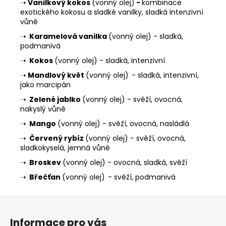
➝
Vanilkový kokos
(vonný olej)
-
kombinace
exotického kokosu a sladké vanilky, sladká intenzivní
vůně
➝
Karamelová vanilka
(vonný olej) - sladká,
podmanivá
➝
Kokos
(vonný olej) - sladká, intenzivní
➝
Mandlový květ
(vonný olej)
- sladká, intenzivní,
jako marcipán
➝
Zelené jablko
(vonný olej) - svěží, ovocná,
nakyslý vůně
➝
Mango
(vonný olej) - svěží, ovocná, nasládlá
➝
Červený rybíz
(vonný olej) - svěží, ovocná,
sladkokyselá, jemná vůně
➝
Broskev
(vonný olej) - ovocná, sladká, svěží
➝
Břečťan
(vonný olej)
- svěží, podmanivá
Z
á
Informace pro vás