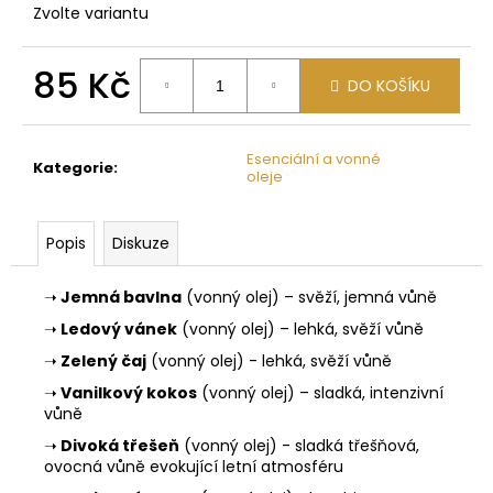
č
Zvolte variantu
u
j
e
85 Kč
DO KOŠÍKU
m
Měrná
e
cena:
Esenciální a vonné
Kategorie
:
oleje
ABSORPČNÍ
TYČINKA
20
Popis
Diskuze
Kč
➝
Jemná bavlna
(vonný olej) – svěží, jemná vůně
➝
Ledový vánek
(vonný olej) – lehká, svěží vůně
➝
Zelený čaj
(vonný olej) - lehká, svěží vůně
➝
Vanilkový kokos
(vonný olej) – sladká, intenzivní
vůně
➝
Divoká třešeň
(vonný olej) - sladká třešňová,
ovocná vůně evokující letní atmosféru