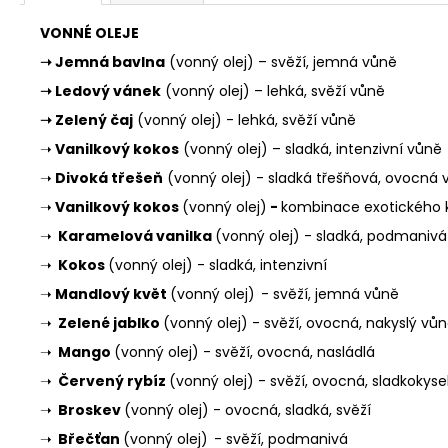
VONNÉ OLEJE
➝
Jemná bavlna
(vonný olej) – svěží, jemná vůně
➝
Ledový vánek
(vonný olej) – lehká, svěží vůně
➝
Zelený čaj
(vonný olej) - lehká, svěží vůně
➝
Vanilkový kokos
(vonný olej) – sladká, intenzivní vůně
➝
Divoká třešeň
(vonný olej) - sladká třešňová, ovocná 
➝
Vanilkový kokos
(vonný olej)
-
kombinace exotického ko
➝
Karamelová vanilka
(vonný olej) - sladká, podmanivá
➝
Kokos
(vonný olej) - sladká, intenzivní
➝
Mandlový květ
(vonný olej)
- svěží, jemná vůně
➝
Zelené jablko
(vonný olej) - svěží, ovocná, nakyslý vů
➝
Mango
(vonný olej) - svěží, ovocná, nasládlá
➝
Červený rybíz
(vonný olej) - svěží, ovocná, sladkokys
➝
Broskev
(vonný olej) - ovocná, sladká, svěží
➝
Břečťan
(vonný olej)
- svěží, podmanivá