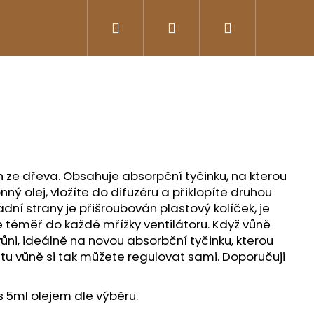
Hledat
Přihlášení
Nákupní
košík
n ze dřeva.
Obsahuje absorpční tyčinku, na kterou
ný olej, vložíte do difuzéru a přiklopíte druhou
dní strany je přišroubován plastový kolíček, je
e téměř do každé mřížky ventilátoru. Když vůně
ůni, ideálně na novou absorbční tyčinku, kterou
zitu vůně si tak můžete regulovat sami. Doporučuji
s 5ml olejem dle výběru.
E