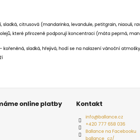
, sladká, citrusová (mandarinka, levandule, petitgrain, niaouli, r
 olejů, které přirozeně podporují koncentraci (máta peprná, ma
- kořeněná, sladká, hřejivá, hodí se na nalazení vánoční atmošk
ží
ímáme online platby
Kontakt
info
@
ballance.cz
+420 777 658 036
Ballance na Facebooku
ballance_cz/