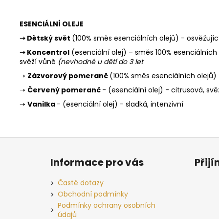
ESENCIÁLNÍ OLEJE
➝ Dětský svět
(100% směs esenciálních olejů) - osvěžující
➝
Koncentrol
(esenciální olej) – směs 100% esenciálních
svěží vůně
(nevhodné u dětí do 3 let
➝
Zázvorový pomeranč
(100% směs esenciálních olejů) 
➝
Červený pomeranč
- (esenciální olej) - citrusová, svě
➝
Vanilka
- (esenciální olej) - sladká, intenzivní
Z
á
Informace pro vás
Přij
p
a
Časté dotazy
t
Obchodní podmínky
í
Podmínky ochrany osobních
údajů