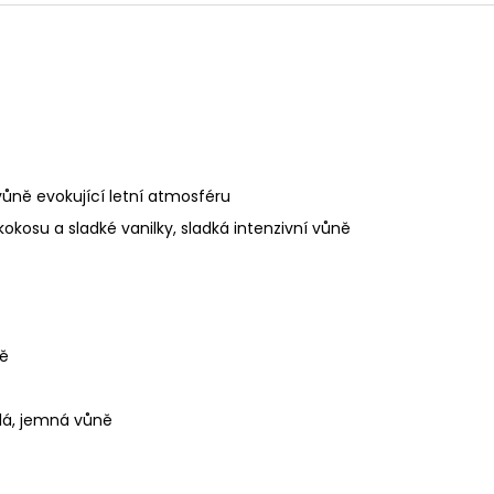
vůně evokující letní atmosféru
kosu a sladké vanilky, sladká intenzivní vůně
ně
elá, jemná vůně