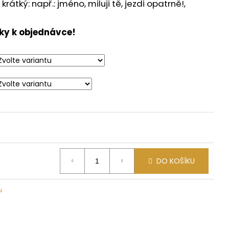
átký: např.: jméno, miluji tě, jezdi opatrně!,
ky k objednávce!
DO KOŠÍKU
u