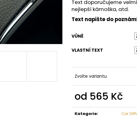
Text doporučujeme velmi kr
85 Kč
105 Kč
nejlepší kámoška, atd.
Text napište do poznám
VŮNĚ
VLASTNÍ TEXT
Zvolte variantu
od
565 Kč
Měrná
cena:
Kategorie
:
Car Diff