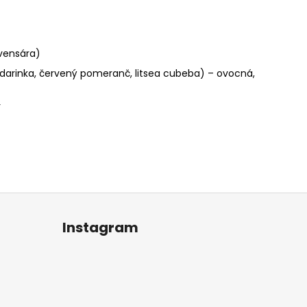
avensára)
ndarinka, červený pomeranč, litsea cubeba) – ovocná,
y
Instagram