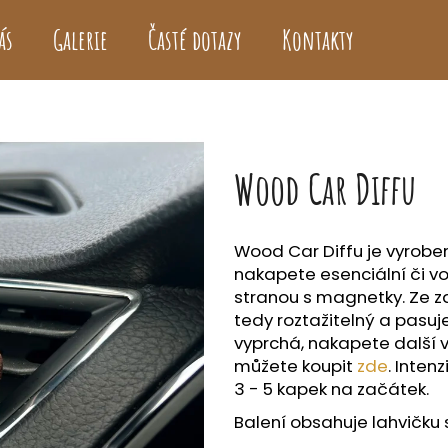
ás
Galerie
Časté dotazy
Kontakty
Co potřebujete najít?
Wood Car Diffu
HLEDAT
Wood Car Diffu je vyrobe
Doporučujeme
nakapete esenciální či von
stranou s magnetky. Ze za
tedy roztažitelný a pasuj
vyprchá, nakapete další v
můžete koupit
zde
. Inten
3 - 5 kapek na začátek.
Balení obsahuje lahvičku 
VONNÉ OLEJE
ESENCIÁLNÍ OLEJ