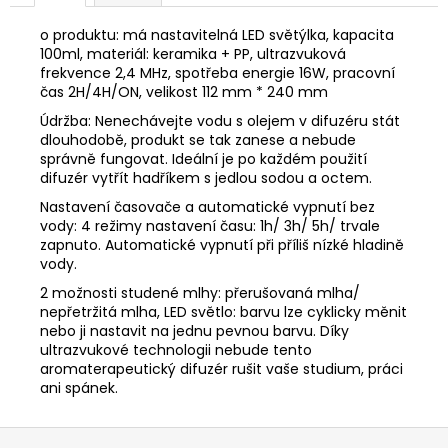
o produktu: má nastavitelná LED světýlka, kapacita
100ml, materiál: keramika + PP, ultrazvuková
frekvence 2,4 MHz, spotřeba energie 16W, pracovní
čas 2H/4H/ON, velikost 112 mm * 240 mm
Údržba: Nenechávejte vodu s olejem v difuzéru stát
dlouhodobě, produkt se tak zanese a nebude
správně fungovat. Ideální je po každém použití
difuzér vytřít hadříkem s jedlou sodou a octem.
Nastavení časovače a automatické vypnutí bez
vody: 4 režimy nastavení času: 1h/ 3h/ 5h/ trvale
zapnuto. Automatické vypnutí při příliš nízké hladině
vody.
2 možnosti studené mlhy: přerušovaná mlha/
nepřetržitá mlha, LED světlo: barvu lze cyklicky měnit
nebo ji nastavit na jednu pevnou barvu. Díky
ultrazvukové technologii nebude tento
aromaterapeutický difuzér rušit vaše studium, práci
ani spánek.
Z