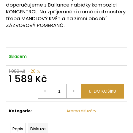
č
doporučujeme z Ballance nabídky kompozici
u
KONCENTROL. Na zpříjemnění domácí atmosféry
j
třeba MANDLOVÝ KVĚT a na zimní období
e
ZÁZVOROVÝ POMERANČ.
m
e
STAFFBULL
Skladem
425
Kč
1 989 Kč
–20 %
1 589 Kč
Měrná
DO KOŠÍKU
cena:
Kategorie
:
Aroma difuzéry
Popis
Diskuze