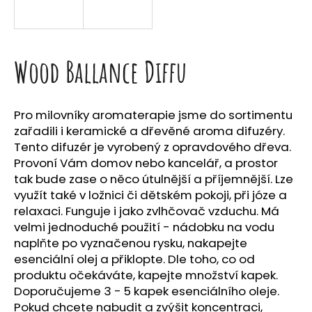
a
j
í
Wood Ballance Diffu
t
?
Pro milovníky aromaterapie jsme do sortimentu
zařadili i keramické a dřevěné aroma difuzéry.
Tento difuzér je vyrobený z opravdového dřeva.
HLEDAT
Provoní Vám domov nebo kancelář, a prostor
tak bude zase o něco útulnější a příjemnější. Lze
využít také v ložnici či dětském pokoji, při józe a
relaxaci. Funguje i jako zvlhčovač vzduchu. Má
D
velmi jednoduché použití - nádobku na vodu
o
naplňte po vyznačenou rysku, nakapejte
p
esenciální olej a přiklopte. Dle toho, co od
o
produktu očekáváte, kapejte množství kapek.
r
Doporučujeme 3 - 5 kapek esenciálního oleje.
u
Pokud chcete nabudit a zvýšit koncentraci,