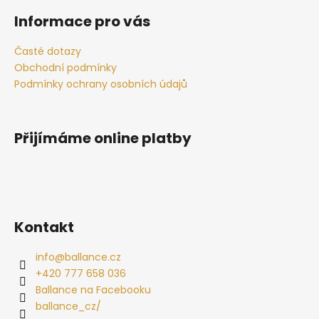
á
Informace pro vás
p
a
Časté dotazy
t
Obchodní podmínky
í
Podmínky ochrany osobních údajů
Přijímáme online platby
Kontakt
info
@
ballance.cz
+420 777 658 036
Ballance na Facebooku
ballance_cz/