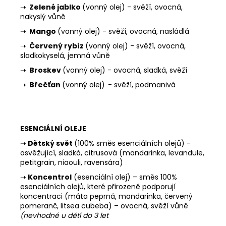
➝
Zelené jablko
(vonný olej) - svěží, ovocná,
nakyslý vůně
➝
Mango
(vonný olej) - svěží, ovocná, nasládlá
➝
Červený rybíz
(vonný olej) - svěží, ovocná,
sladkokyselá, jemná vůně
➝
Broskev
(vonný olej) - ovocná, sladká, svěží
➝
Břečťan
(vonný olej)
- svěží, podmanivá
ESENCIÁLNÍ OLEJE
➝
Dětský svět
(100% směs esenciálních olejů) -
osvěžující, sladká, citrusová (mandarinka, levandule,
petitgrain, niaouli, ravensára)
➝
Koncentrol
(esenciální olej) – směs 100%
esenciálních olejů, které přirozeně podporují
koncentraci (máta peprná, mandarinka, červený
pomeranč, litsea cubeba) – ovocná, svěží vůně
(nevhodné u dětí do 3 let