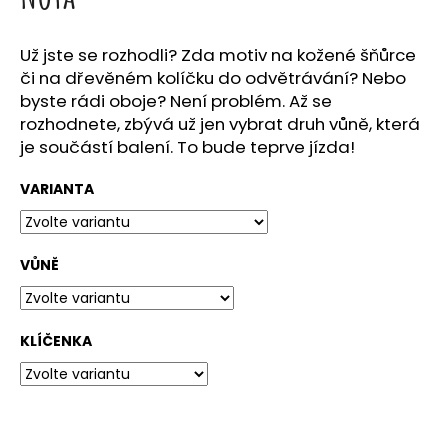
a
j
Už jste se rozhodli? Zda motiv na kožené šňůrce
í
či na dřevěném kolíčku do odvětrávání? Nebo
t
byste rádi oboje? Není problém. Až se
rozhodnete, zbývá už jen vybrat druh vůně, která
?
je součástí balení. To bude teprve jízda!
VARIANTA
HLEDAT
VŮNĚ
D
o
KLÍČENKA
p
o
r
u