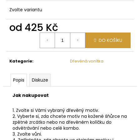
č
u
Zvolte variantu
j
e
od
425 Kč
m
e
Měrná
DO KOŠÍKU
cena:
METAL
WOOD
Kategorie
:
Dřevěná vonítka
CAR
DIFFU
595
Popis
Diskuze
Kč
Jak nakupovat
1. Zvolte si Vámi vybraný dřevěný motiv.
2. Vyberte si, zda chcete motiv na kožené šňůrce na
zpětné zrcátko nebo na dřevěném kolíčku do
odvětrávání nebo celé kombo.
3. Zvolte vůni.