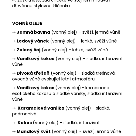
4. Zaškrtněte, zda chcete ve stejném motivu i
dřevěnou stylovou klíčenku.
VONNÉ OLEJE
➝
Jemná bavlna
(vonný olej) – svěží, jemná vůně
➝
Ledový vánek
(vonný olej) – lehká, svěží vůně
➝
Zelený čaj
(vonný olej) - lehká, svěží vůně
➝
Vanilkový kokos
(vonný olej) – sladká, intenzivní
vůně
➝
Divoká třešeň
(vonný olej) - sladká třešňová,
ovocná vůně evokující letní atmosféru
➝
Vanilkový kokos
(vonný olej)
-
kombinace
exotického kokosu a sladké vanilky, sladká intenzivní
vůně
➝
Karamelová vanilka
(vonný olej) - sladká,
podmanivá
➝
Kokos
(vonný olej) - sladká, intenzivní
➝
Mandlový květ
(vonný olej)
- svěží, jemná vůně