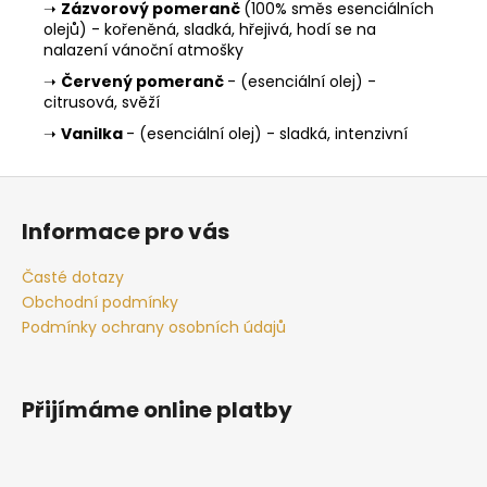
➝
Zázvorový pomeranč
(100% směs esenciálních
olejů) - kořeněná, sladká, hřejivá, hodí se na
nalazení vánoční atmošky
➝
Červený pomeranč
- (esenciální olej) -
citrusová, svěží
➝
Vanilka
- (esenciální olej) - sladká, intenzivní
Z
á
Informace pro vás
p
a
Časté dotazy
t
Obchodní podmínky
í
Podmínky ochrany osobních údajů
Přijímáme online platby