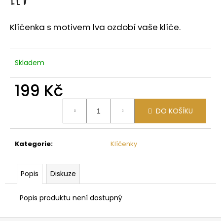
a
j
Klíčenka s motivem lva ozdobí vaše klíče.
í
t
?
Skladem
199 Kč
Měrná
DO KOŠÍKU
cena:
HLEDAT
Kategorie
:
Klíčenky
D
o
Popis
Diskuze
p
o
Popis produktu není dostupný
r
u