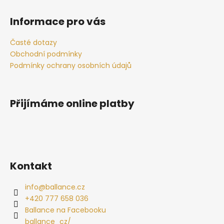
Z
č
u
á
Informace pro vás
j
p
e
a
Časté dotazy
m
t
Obchodní podmínky
e
í
Podmínky ochrany osobních údajů
METAL
WOOD
Přijímáme online platby
CAR
DIFFU
595
Kč
Kontakt
info
@
ballance.cz
+420 777 658 036
Ballance na Facebooku
ballance_cz/